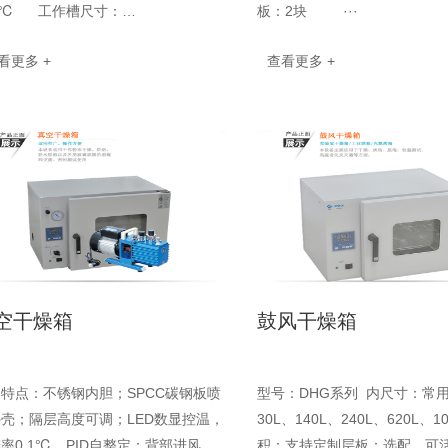
00℃ 工作槽尺寸：
板：2块 ···
0×180×200mm槽开口尺寸：···
看更多 +
查看更多 +
空干燥箱
鼓风干燥箱
特点：不锈钢内胆；SPCC碳钢板喷
型号：DHG系列 内尺寸：常
壳；隔层高度可调；LED数显控温，
30L、140L、240L、620L、1
率0.1℃，PID自整定；背部进风
积：支持定制层板：选配，可