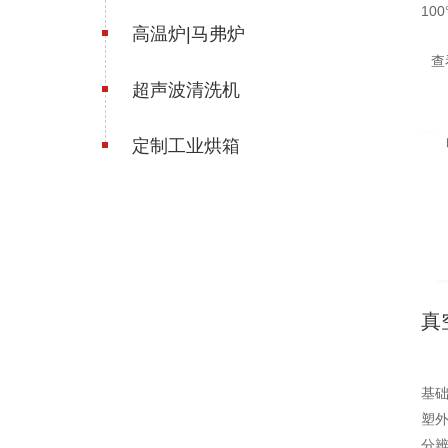
1
高温炉|马弗炉
28
查
超声波清洗机
定制工业烘箱
真
基础
塑外
分辨