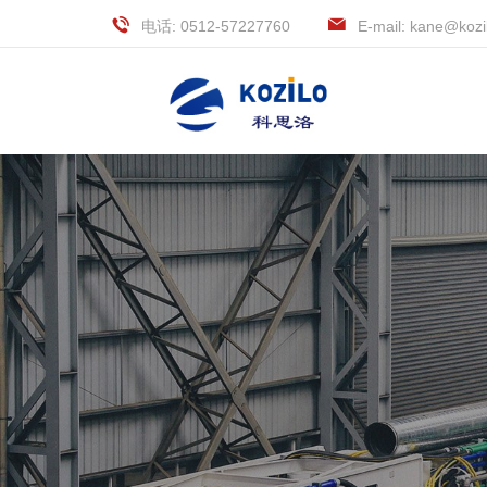
电话: 0512-57227760
E-mail: kane@kozi