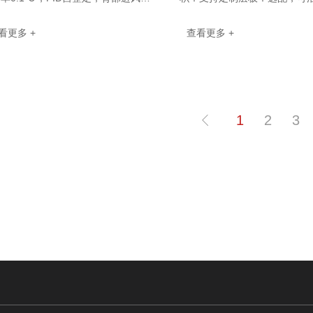
定制型耐高温风机；PT100温度传感
温度范围：A：RT+10~250
看更多 +
查看更多 +
温度波动性±0.5℃；大···
···
1
2
3