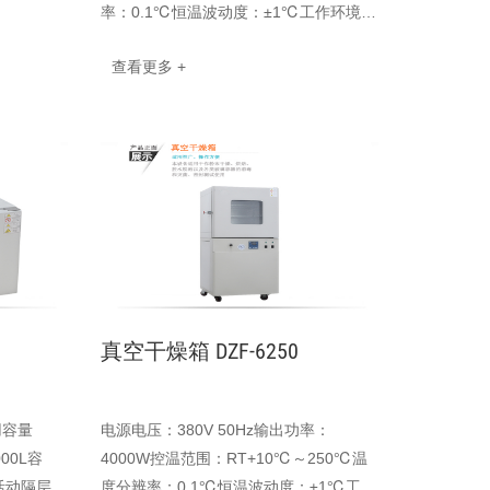
率：0.1℃恒温波动度：±1℃工作环境温
度：5℃–40℃到达真空度：<133Pa内
查看更多 +
胆尺寸(mm)：300x300x275···
真空干燥箱 DZF-6250
用容量
电源电压：380V 50Hz输出功率：
000L容
4000W控温范围：RT+10℃～250℃温
活动隔层
度分辨率：0.1℃恒温波动度：±1℃工作