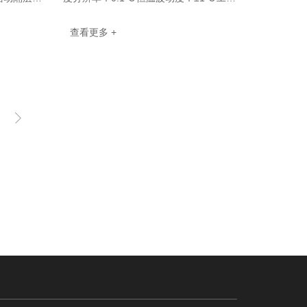
℃ ，B：
环境温度：5℃–40℃到达真空度：
查看更多 +
<133Pa内胆尺寸(mm)：700x600x60···