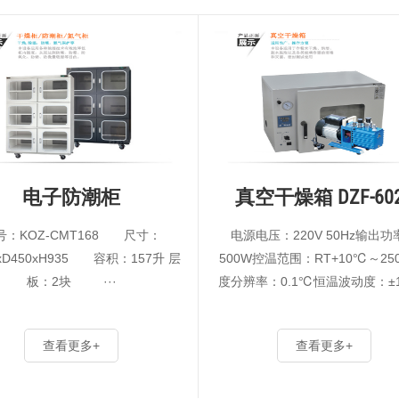
体系。 公司自成立以来一直专注为客户提供
核心体验和高科技实验设备一体化服务，我
们以人为本，将为每位员工提供有竞争力和
具有挑战性的发展空间，我们坚信我们所有
的员工始终是公司最为宝贵的财富。我们年
轻的团队正以饱满的热情努力工作，已经成
为广大企业和实验工作者密不可分的朋友，
必将为企业的持续快速发展注入我们自己的
一份力量，一步步见证了公司的发展历程。
电子防潮柜
真空干燥箱 DZF-60
欢迎社会各界一如既往地关注、支持和帮助
号：KOZ-CMT168 尺寸：
电源电压：220V 50Hz输出功
我们。
xD450xH935 容积：157升 层
500W控温范围：RT+10℃～2
板：2块 ···
度分辨率：0.1℃恒温波动度：±
作环境温度：5℃–40℃到达真
<133Pa内胆尺寸(mm)：
查看更多+
查看更多+
300x300x275···