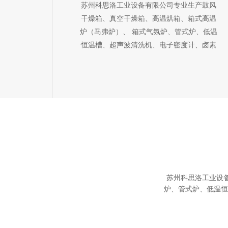
苏州科思洛工业设备有限公司专业生产鼓风
干燥箱、真空干燥箱、高温烘箱、箱式高温
炉（马弗炉）、 箱式气氛炉、管式炉、低温
恒温槽、超声波清洗机、电子密度计、卤素
水分仪、真空检漏仪、真空离心脱泡机等实
验室、工厂、学校、科研单位用仪器设备，
性能稳定，欢迎来电咨询。
苏州科思洛工业设
炉、管式炉、低温恒