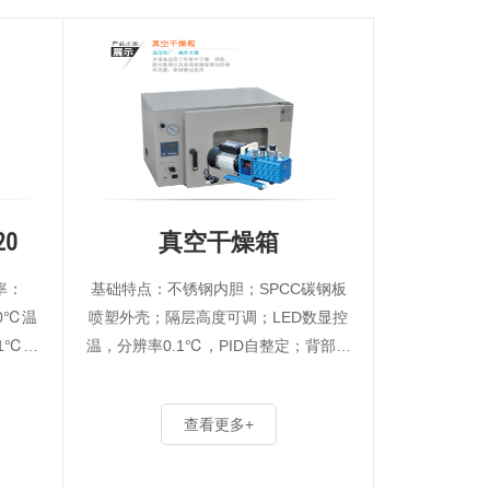
20
真空干燥箱
率：
基础特点：不锈钢内胆；SPCC碳钢板
50℃温
喷塑外壳；隔层高度可调；LED数显控
1℃工
温，分辨率0.1℃，PID自整定；背部进
空度：
风口；定制型耐高温风机；PT100温度
传感器，温度波动性±0.5℃；大···
查看更多+