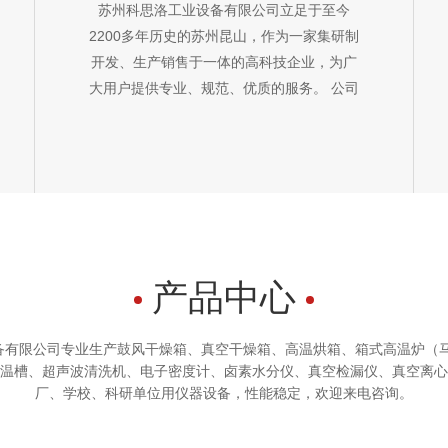
苏州科思洛工业设备有限公司立足于至今
2200多年历史的苏州昆山，作为一家集研制
开发、生产销售于一体的高科技企业，为广
大用户提供专业、规范、优质的服务。 公司
设计人员及研发工程师在实验仪器设备方面
拥有丰富的设计经验，能够根据现场工况和
客户实际使用需求，及时设计实用性强、成
本低、质量过硬、运行稳定的产品，得到用
户一致好评。 苏州科思洛工业设备有限公司
专业生产鼓风干燥箱、真空干燥箱、高温烘
箱、箱式高温炉（马弗炉）、 箱式气氛炉、
产品中心
管式炉、低温恒温槽、超声波清洗机、电子
密度计、卤素水分仪、真空检漏仪、真空离
心脱泡机等实验室、工厂、学校、科研单位
备有限公司专业生产鼓风干燥箱、真空干燥箱、高温烘箱、箱式高温炉（马
温槽、超声波清洗机、电子密度计、卤素水分仪、真空检漏仪、真空离心
用仪器设备，性能稳定，欢迎来电咨询。 我
厂、学校、科研单位用仪器设备，性能稳定，欢迎来电咨询。
司承接非标试验箱体的定制，产品质量优
越，价格优惠，拥有完整、科学的质量管理