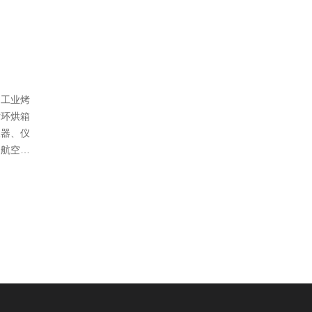
、工业烤
循环烘箱
仪器、仪
、航空、
、化学