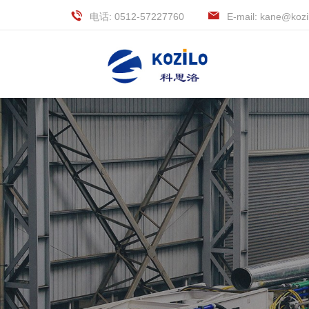
电话: 0512-57227760
E-mail: kane@kozi